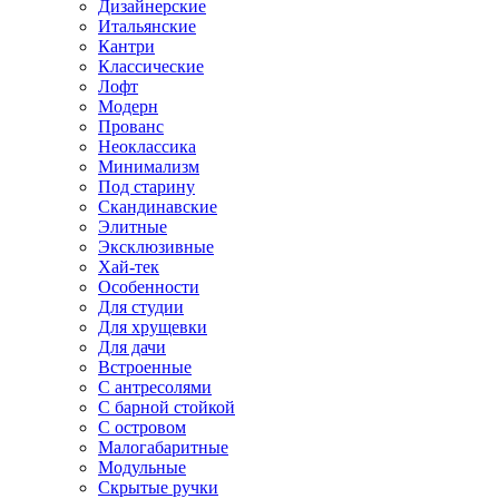
Дизайнерские
Итальянские
Кантри
Классические
Лофт
Модерн
Прованс
Неоклассика
Минимализм
Под старину
Скандинавские
Элитные
Эксклюзивные
Хай-тек
Особенности
Для студии
Для хрущевки
Для дачи
Встроенные
С антресолями
С барной стойкой
С островом
Малогабаритные
Модульные
Скрытые ручки