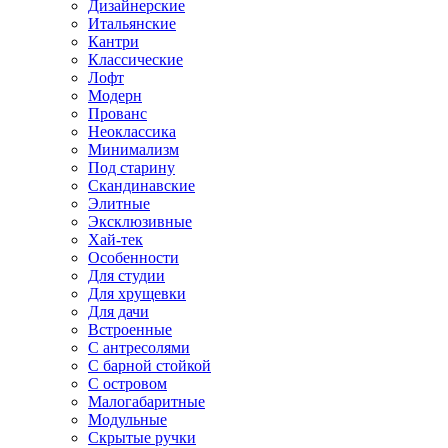
Дизайнерские
Итальянские
Кантри
Классические
Лофт
Модерн
Прованс
Неоклассика
Минимализм
Под старину
Скандинавские
Элитные
Эксклюзивные
Хай-тек
Особенности
Для студии
Для хрущевки
Для дачи
Встроенные
С антресолями
С барной стойкой
С островом
Малогабаритные
Модульные
Скрытые ручки