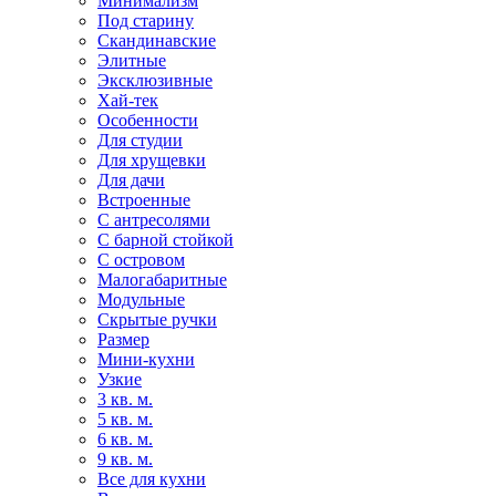
Минимализм
Под старину
Скандинавские
Элитные
Эксклюзивные
Хай-тек
Особенности
Для студии
Для хрущевки
Для дачи
Встроенные
С антресолями
С барной стойкой
С островом
Малогабаритные
Модульные
Скрытые ручки
Размер
Мини-кухни
Узкие
3 кв. м.
5 кв. м.
6 кв. м.
9 кв. м.
Все для кухни