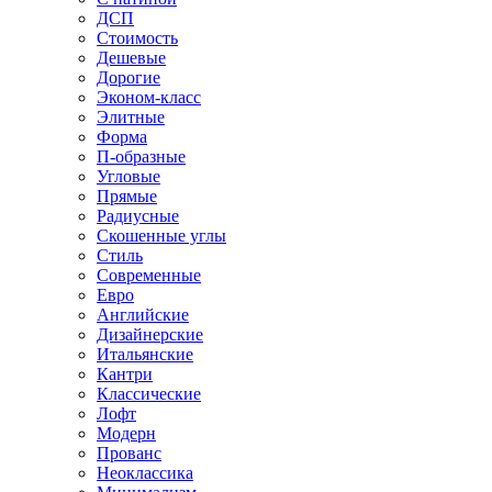
ДСП
Стоимость
Дешевые
Дорогие
Эконом-класс
Элитные
Форма
П-образные
Угловые
Прямые
Радиусные
Скошенные углы
Стиль
Современные
Евро
Английские
Дизайнерские
Итальянские
Кантри
Классические
Лофт
Модерн
Прованс
Неоклассика