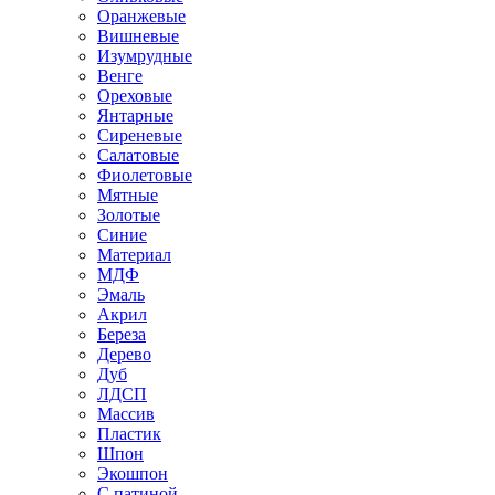
Оранжевые
Вишневые
Изумрудные
Венге
Ореховые
Янтарные
Сиреневые
Салатовые
Фиолетовые
Мятные
Золотые
Синие
Материал
МДФ
Эмаль
Акрил
Береза
Дерево
Дуб
ЛДСП
Массив
Пластик
Шпон
Экошпон
С патиной