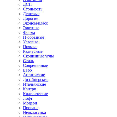
ДСП
Стоимость
Дешевые
Дорогие
Эконом-класс
Элитные
Форма
П-образные
Угловые
Прямые
Радиусные
Скошенные углы
Стиль
Современные
Евро
Английские
Дизайнерские
Итальянские
Кантри
Классические
Лофт
Модерн
Прованс
Неоклассика