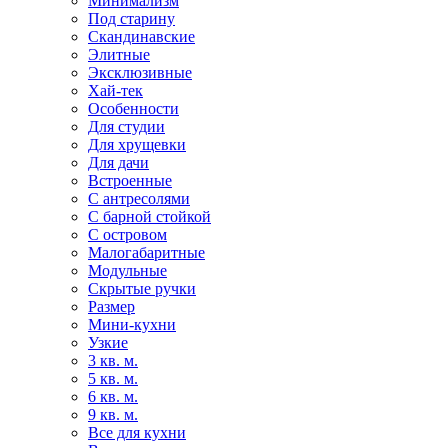
Минимализм
Под старину
Скандинавские
Элитные
Эксклюзивные
Хай-тек
Особенности
Для студии
Для хрущевки
Для дачи
Встроенные
С антресолями
С барной стойкой
С островом
Малогабаритные
Модульные
Скрытые ручки
Размер
Мини-кухни
Узкие
3 кв. м.
5 кв. м.
6 кв. м.
9 кв. м.
Все для кухни