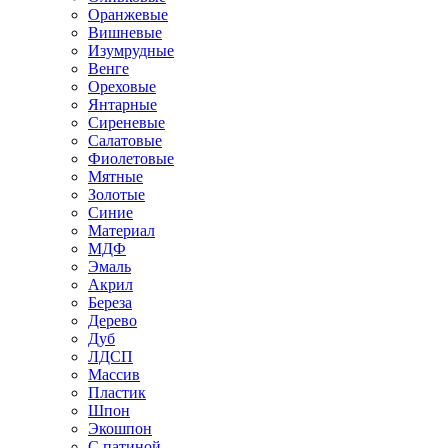
Оранжевые
Вишневые
Изумрудные
Венге
Ореховые
Янтарные
Сиреневые
Салатовые
Фиолетовые
Мятные
Золотые
Синие
Материал
МДФ
Эмаль
Акрил
Береза
Дерево
Дуб
ЛДСП
Массив
Пластик
Шпон
Экошпон
С патиной