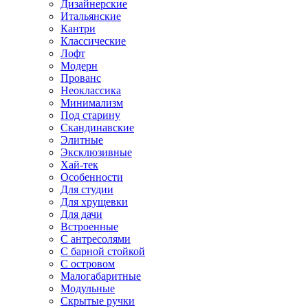
Дизайнерские
Итальянские
Кантри
Классические
Лофт
Модерн
Прованс
Неоклассика
Минимализм
Под старину
Скандинавские
Элитные
Эксклюзивные
Хай-тек
Особенности
Для студии
Для хрущевки
Для дачи
Встроенные
С антресолями
С барной стойкой
С островом
Малогабаритные
Модульные
Скрытые ручки