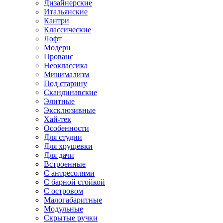
Дизайнерские
Итальянские
Кантри
Классические
Лофт
Модерн
Прованс
Неоклассика
Минимализм
Под старину
Скандинавские
Элитные
Эксклюзивные
Хай-тек
Особенности
Для студии
Для хрущевки
Для дачи
Встроенные
С антресолями
С барной стойкой
С островом
Малогабаритные
Модульные
Скрытые ручки