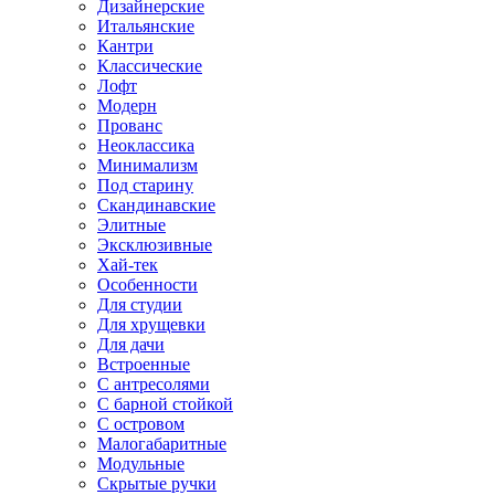
Дизайнерские
Итальянские
Кантри
Классические
Лофт
Модерн
Прованс
Неоклассика
Минимализм
Под старину
Скандинавские
Элитные
Эксклюзивные
Хай-тек
Особенности
Для студии
Для хрущевки
Для дачи
Встроенные
С антресолями
С барной стойкой
С островом
Малогабаритные
Модульные
Скрытые ручки