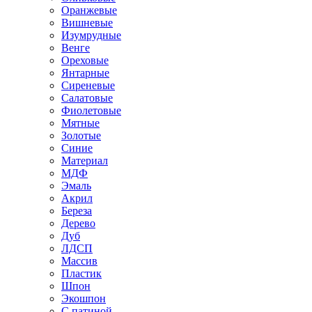
Оранжевые
Вишневые
Изумрудные
Венге
Ореховые
Янтарные
Сиреневые
Салатовые
Фиолетовые
Мятные
Золотые
Синие
Материал
МДФ
Эмаль
Акрил
Береза
Дерево
Дуб
ЛДСП
Массив
Пластик
Шпон
Экошпон
С патиной