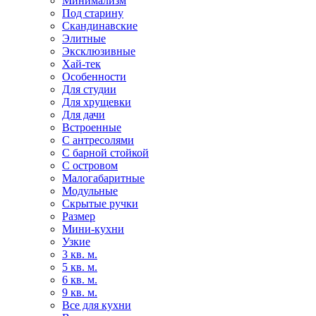
Минимализм
Под старину
Скандинавские
Элитные
Эксклюзивные
Хай-тек
Особенности
Для студии
Для хрущевки
Для дачи
Встроенные
С антресолями
С барной стойкой
С островом
Малогабаритные
Модульные
Скрытые ручки
Размер
Мини-кухни
Узкие
3 кв. м.
5 кв. м.
6 кв. м.
9 кв. м.
Все для кухни