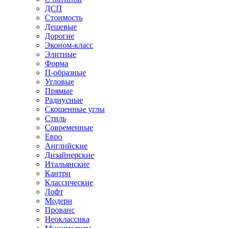
ДСП
Стоимость
Дешевые
Дорогие
Эконом-класс
Элитные
Форма
П-образные
Угловые
Прямые
Радиусные
Скошенные углы
Стиль
Современные
Евро
Английские
Дизайнерские
Итальянские
Кантри
Классические
Лофт
Модерн
Прованс
Неоклассика