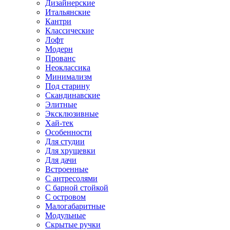
Дизайнерские
Итальянские
Кантри
Классические
Лофт
Модерн
Прованс
Неоклассика
Минимализм
Под старину
Скандинавские
Элитные
Эксклюзивные
Хай-тек
Особенности
Для студии
Для хрущевки
Для дачи
Встроенные
С антресолями
С барной стойкой
С островом
Малогабаритные
Модульные
Скрытые ручки