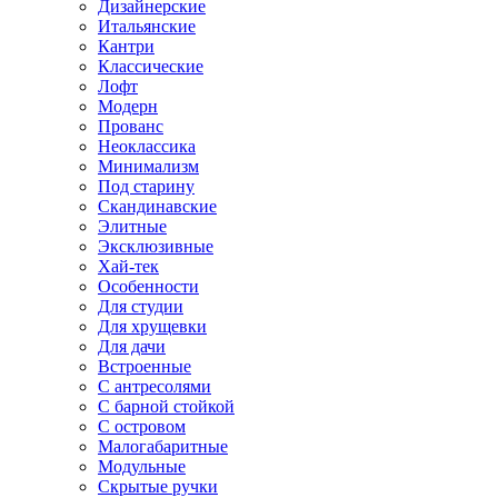
Дизайнерские
Итальянские
Кантри
Классические
Лофт
Модерн
Прованс
Неоклассика
Минимализм
Под старину
Скандинавские
Элитные
Эксклюзивные
Хай-тек
Особенности
Для студии
Для хрущевки
Для дачи
Встроенные
С антресолями
С барной стойкой
С островом
Малогабаритные
Модульные
Скрытые ручки