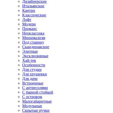
Дизайнерские
Итальянские
Кантри
Классические
Лофт
Модерн
Прованс
Неоклассика
Минимализм
Под старину
Скандинавские
Элитные
Эксклюзивные
Хай-тек
Особенности
Для студии
Для хрущевки
Для дачи
Встроенные
С антресолями
С барной стойкой
С островом
Малогабаритные
Модульные
Скрытые ручки