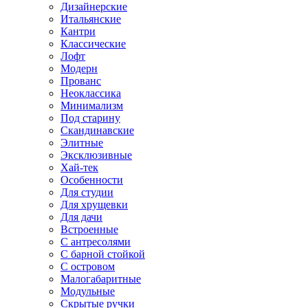
Дизайнерские
Итальянские
Кантри
Классические
Лофт
Модерн
Прованс
Неоклассика
Минимализм
Под старину
Скандинавские
Элитные
Эксклюзивные
Хай-тек
Особенности
Для студии
Для хрущевки
Для дачи
Встроенные
С антресолями
С барной стойкой
С островом
Малогабаритные
Модульные
Скрытые ручки