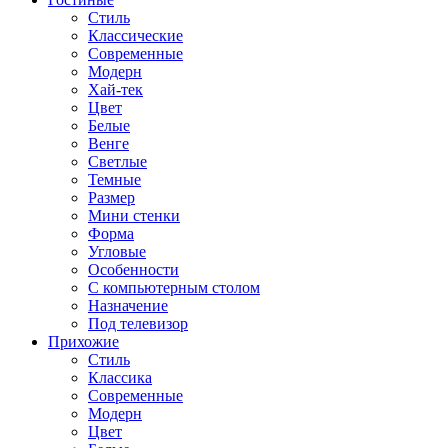
Стиль
Классические
Современные
Модерн
Хай-тек
Цвет
Белые
Венге
Светлые
Темные
Размер
Мини стенки
Форма
Угловые
Особенности
С компьютерным столом
Назначение
Под телевизор
Прихожие
Стиль
Классика
Современные
Модерн
Цвет