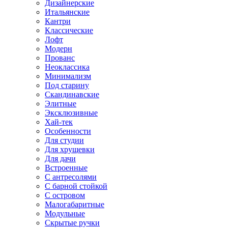
Дизайнерские
Итальянские
Кантри
Классические
Лофт
Модерн
Прованс
Неоклассика
Минимализм
Под старину
Скандинавские
Элитные
Эксклюзивные
Хай-тек
Особенности
Для студии
Для хрущевки
Для дачи
Встроенные
С антресолями
С барной стойкой
С островом
Малогабаритные
Модульные
Скрытые ручки