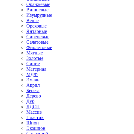
Оранжевые
Вишневые
Изумрудные
Венге
Ореховые
Янтарные
Сиреневые
Салатовые
Фиолетовые
Мятные
Золотые
Синие
Материал
МДФ
Эмаль
Акрил
Береза
Дерево
Дуб
ЛДСП
Массив
Пластик
Шпон
Экошпон
С патиной