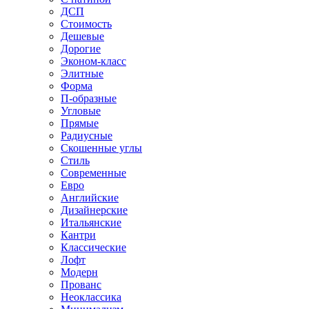
ДСП
Стоимость
Дешевые
Дорогие
Эконом-класс
Элитные
Форма
П-образные
Угловые
Прямые
Радиусные
Скошенные углы
Стиль
Современные
Евро
Английские
Дизайнерские
Итальянские
Кантри
Классические
Лофт
Модерн
Прованс
Неоклассика