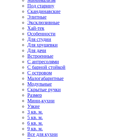
Минимализм
Под старину
Скандинавские
Элитные
Эксклюзивные
Хай-тек
Особенности
Для студии
Для хрущевки
Для дачи
Встроенные
С антресолями
С барной стойкой
С островом
Малогабаритные
Модульные
Скрытые ручки
Размер
Мини-кухни
Узкие
3 кв. м.
5 кв. м.
6 кв. м.
9 кв. м.
Все для кухни