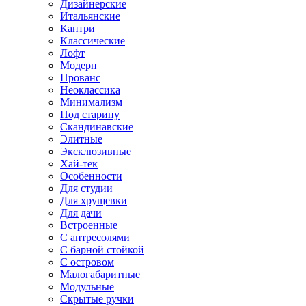
Дизайнерские
Итальянские
Кантри
Классические
Лофт
Модерн
Прованс
Неоклассика
Минимализм
Под старину
Скандинавские
Элитные
Эксклюзивные
Хай-тек
Особенности
Для студии
Для хрущевки
Для дачи
Встроенные
С антресолями
С барной стойкой
С островом
Малогабаритные
Модульные
Скрытые ручки