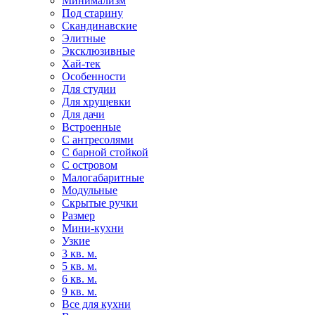
Минимализм
Под старину
Скандинавские
Элитные
Эксклюзивные
Хай-тек
Особенности
Для студии
Для хрущевки
Для дачи
Встроенные
С антресолями
С барной стойкой
С островом
Малогабаритные
Модульные
Скрытые ручки
Размер
Мини-кухни
Узкие
3 кв. м.
5 кв. м.
6 кв. м.
9 кв. м.
Все для кухни