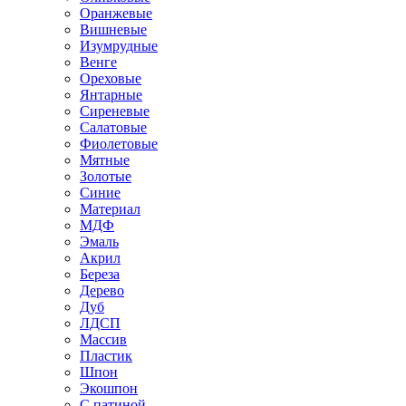
Оранжевые
Вишневые
Изумрудные
Венге
Ореховые
Янтарные
Сиреневые
Салатовые
Фиолетовые
Мятные
Золотые
Синие
Материал
МДФ
Эмаль
Акрил
Береза
Дерево
Дуб
ЛДСП
Массив
Пластик
Шпон
Экошпон
С патиной