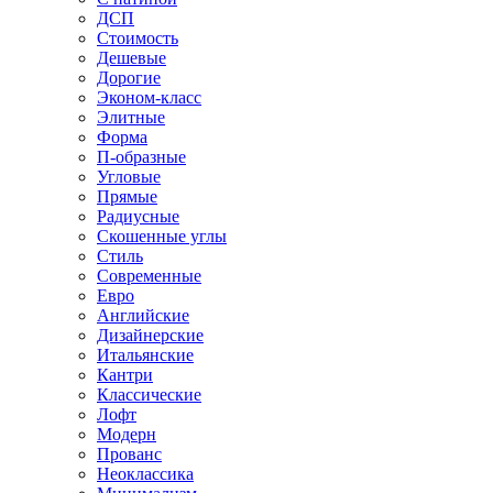
ДСП
Стоимость
Дешевые
Дорогие
Эконом-класс
Элитные
Форма
П-образные
Угловые
Прямые
Радиусные
Скошенные углы
Стиль
Современные
Евро
Английские
Дизайнерские
Итальянские
Кантри
Классические
Лофт
Модерн
Прованс
Неоклассика