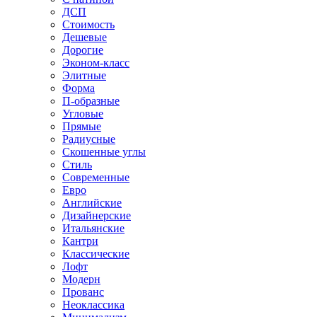
ДСП
Стоимость
Дешевые
Дорогие
Эконом-класс
Элитные
Форма
П-образные
Угловые
Прямые
Радиусные
Скошенные углы
Стиль
Современные
Евро
Английские
Дизайнерские
Итальянские
Кантри
Классические
Лофт
Модерн
Прованс
Неоклассика