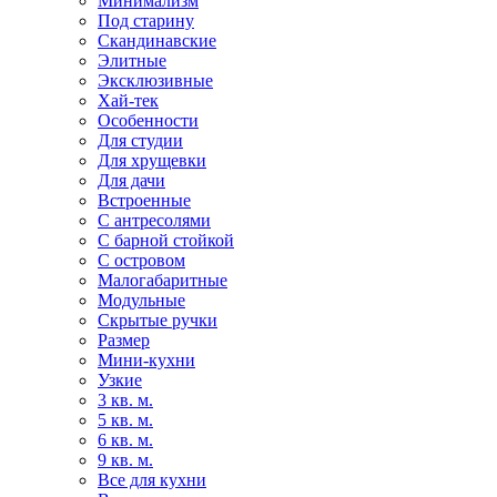
Минимализм
Под старину
Скандинавские
Элитные
Эксклюзивные
Хай-тек
Особенности
Для студии
Для хрущевки
Для дачи
Встроенные
С антресолями
С барной стойкой
С островом
Малогабаритные
Модульные
Скрытые ручки
Размер
Мини-кухни
Узкие
3 кв. м.
5 кв. м.
6 кв. м.
9 кв. м.
Все для кухни