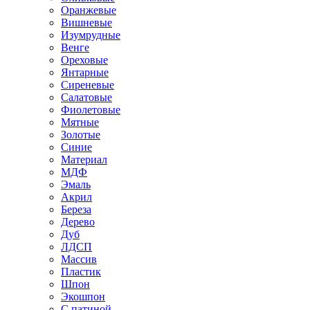
Оранжевые
Вишневые
Изумрудные
Венге
Ореховые
Янтарные
Сиреневые
Салатовые
Фиолетовые
Мятные
Золотые
Синие
Материал
МДФ
Эмаль
Акрил
Береза
Дерево
Дуб
ЛДСП
Массив
Пластик
Шпон
Экошпон
С патиной