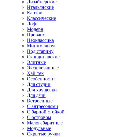
Дизайнерские
Итальянские
Кантри
Классические
Лофт
Модерн
Прованс
Неоклассика
Минимализм
Под старину
Скандинавские
Элитные
Эксклюзивные
Хай-тек
Особенности
Для студии
Для хрущевки
Для дачи
Встроенные
С антресолями
С барной стойкой
С островом
Малогабаритные
Модульные
Скрытые ручки