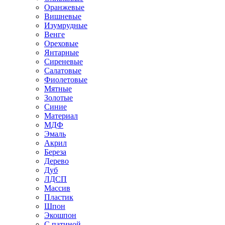
Оранжевые
Вишневые
Изумрудные
Венге
Ореховые
Янтарные
Сиреневые
Салатовые
Фиолетовые
Мятные
Золотые
Синие
Материал
МДФ
Эмаль
Акрил
Береза
Дерево
Дуб
ЛДСП
Массив
Пластик
Шпон
Экошпон
С патиной