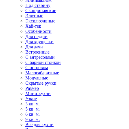
Минимализм
Под старину
Скандинавские
Элитные
Эксклюзивные
Хай-тек
Особенности
Для студии
Для хрущевки
Для дачи
Встроенные
С антресолями
С барной стойкой
С островом
Малогабаритные
Модульные
Скрытые ручки
Размер
Мини-кухни
Узкие
3 кв. м.
5 кв. м.
6 кв. м.
9 кв. м.
Все для кухни