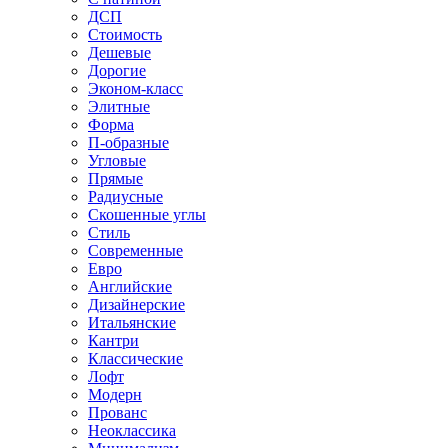
ДСП
Стоимость
Дешевые
Дорогие
Эконом-класс
Элитные
Форма
П-образные
Угловые
Прямые
Радиусные
Скошенные углы
Стиль
Современные
Евро
Английские
Дизайнерские
Итальянские
Кантри
Классические
Лофт
Модерн
Прованс
Неоклассика