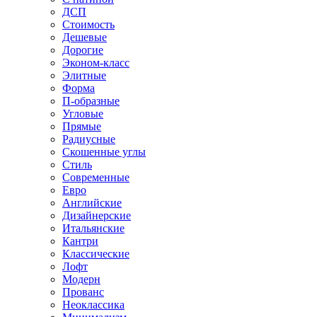
ДСП
Стоимость
Дешевые
Дорогие
Эконом-класс
Элитные
Форма
П-образные
Угловые
Прямые
Радиусные
Скошенные углы
Стиль
Современные
Евро
Английские
Дизайнерские
Итальянские
Кантри
Классические
Лофт
Модерн
Прованс
Неоклассика