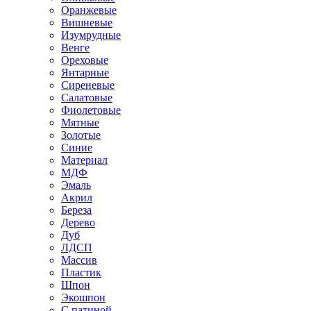
Оранжевые
Вишневые
Изумрудные
Венге
Ореховые
Янтарные
Сиреневые
Салатовые
Фиолетовые
Мятные
Золотые
Синие
Материал
МДФ
Эмаль
Акрил
Береза
Дерево
Дуб
ЛДСП
Массив
Пластик
Шпон
Экошпон
С патиной