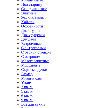
Минимализм
Под старину
Скандинавские
Элитные
Эксклюзивные
Хай-тек
Особенности
Для студии
Для хрущевки
Для дачи
Встроенные
С антресолями
С барной стойкой
С островом
Малогабаритные
Модульные
Скрытые ручки
Размер
Мини-кухни
Узкие
3 кв. м.
5 кв. м.
6 кв. м.
9 кв. м.
Все для кухни