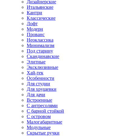
Дизайнерские
Итальянские
Кантри
Классические
Лофт
Модерн
Прованс
Неоклассика
Минимализм
Под старину
Скандинавские
Элитные
Эксклюзивные
Хай-тек
Особенности
Для студии
Для хрущевки
Для дачи
Встроенные
С антресолями
С барной стойкой
С островом
Малогабаритные
Модульные
Скрытые ручки