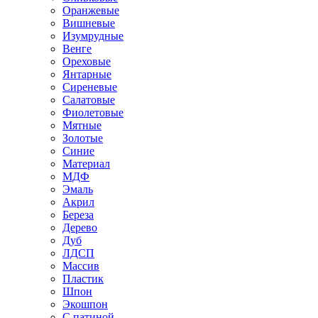
Оранжевые
Вишневые
Изумрудные
Венге
Ореховые
Янтарные
Сиреневые
Салатовые
Фиолетовые
Мятные
Золотые
Синие
Материал
МДФ
Эмаль
Акрил
Береза
Дерево
Дуб
ЛДСП
Массив
Пластик
Шпон
Экошпон
С патиной