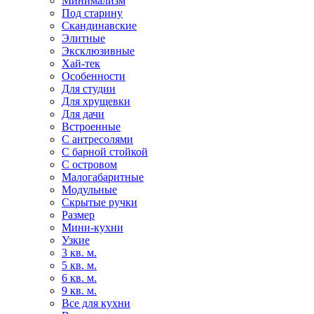
Минимализм
Под старину
Скандинавские
Элитные
Эксклюзивные
Хай-тек
Особенности
Для студии
Для хрущевки
Для дачи
Встроенные
С антресолями
С барной стойкой
С островом
Малогабаритные
Модульные
Скрытые ручки
Размер
Мини-кухни
Узкие
3 кв. м.
5 кв. м.
6 кв. м.
9 кв. м.
Все для кухни