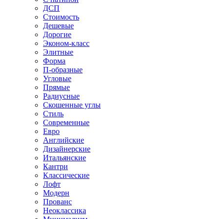
ДСП
Стоимость
Дешевые
Дорогие
Эконом-класс
Элитные
Форма
П-образные
Угловые
Прямые
Радиусные
Скошенные углы
Стиль
Современные
Евро
Английские
Дизайнерские
Итальянские
Кантри
Классические
Лофт
Модерн
Прованс
Неоклассика