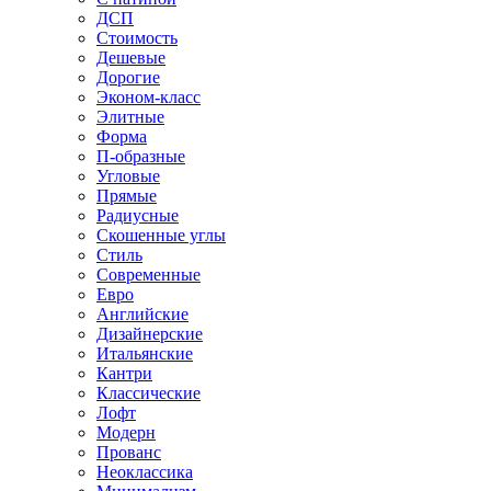
ДСП
Стоимость
Дешевые
Дорогие
Эконом-класс
Элитные
Форма
П-образные
Угловые
Прямые
Радиусные
Скошенные углы
Стиль
Современные
Евро
Английские
Дизайнерские
Итальянские
Кантри
Классические
Лофт
Модерн
Прованс
Неоклассика