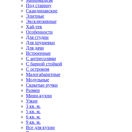
Минимализм
Под старину
Скандинавские
Элитные
Эксклюзивные
Хай-тек
Особенности
Для студии
Для хрущевки
Для дачи
Встроенные
С антресолями
С барной стойкой
С островом
Малогабаритные
Модульные
Скрытые ручки
Размер
Мини-кухни
Узкие
3 кв. м.
5 кв. м.
6 кв. м.
9 кв. м.
Все для кухни