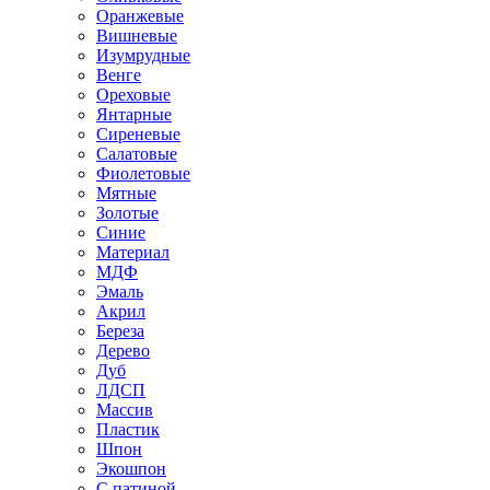
Оранжевые
Вишневые
Изумрудные
Венге
Ореховые
Янтарные
Сиреневые
Салатовые
Фиолетовые
Мятные
Золотые
Синие
Материал
МДФ
Эмаль
Акрил
Береза
Дерево
Дуб
ЛДСП
Массив
Пластик
Шпон
Экошпон
С патиной