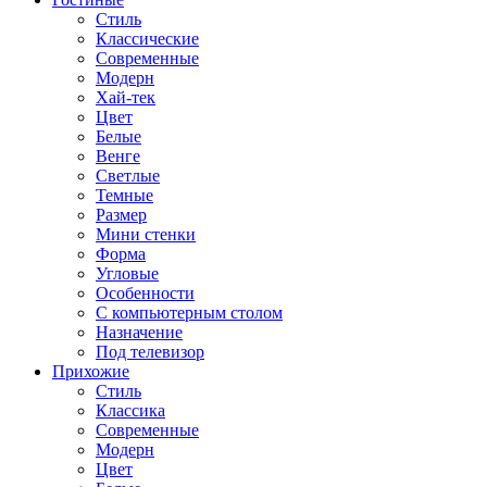
Стиль
Классические
Современные
Модерн
Хай-тек
Цвет
Белые
Венге
Светлые
Темные
Размер
Мини стенки
Форма
Угловые
Особенности
С компьютерным столом
Назначение
Под телевизор
Прихожие
Стиль
Классика
Современные
Модерн
Цвет