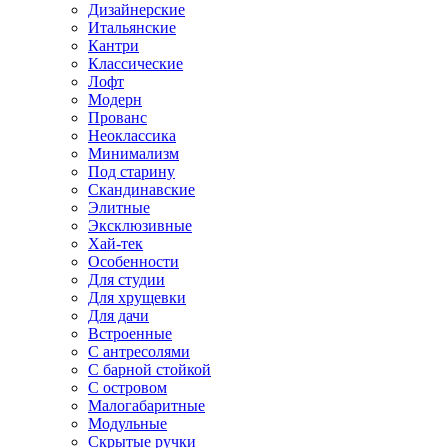
Дизайнерские
Итальянские
Кантри
Классические
Лофт
Модерн
Прованс
Неоклассика
Минимализм
Под старину
Скандинавские
Элитные
Эксклюзивные
Хай-тек
Особенности
Для студии
Для хрущевки
Для дачи
Встроенные
С антресолями
С барной стойкой
С островом
Малогабаритные
Модульные
Скрытые ручки