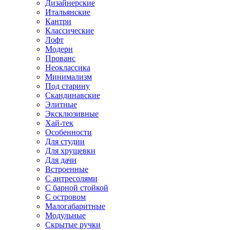
Дизайнерские
Итальянские
Кантри
Классические
Лофт
Модерн
Прованс
Неоклассика
Минимализм
Под старину
Скандинавские
Элитные
Эксклюзивные
Хай-тек
Особенности
Для студии
Для хрущевки
Для дачи
Встроенные
С антресолями
С барной стойкой
С островом
Малогабаритные
Модульные
Скрытые ручки