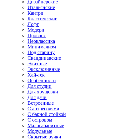
Дизайнерские
Итальянские
Кантри
Классические
Лофт
Модерн
Прованс
Неоклассика
Минимализм
Под старину
Скандинавские
Элитные
Эксклюзивные
Хай-тек
Особенности
Для студии
Для хрущевки
Для дачи
Встроенные
С антресолями
С барной стойкой
С островом
Малогабаритные
Модульные
Скрытые ручки