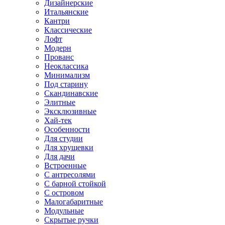
Дизайнерские
Итальянские
Кантри
Классические
Лофт
Модерн
Прованс
Неоклассика
Минимализм
Под старину
Скандинавские
Элитные
Эксклюзивные
Хай-тек
Особенности
Для студии
Для хрущевки
Для дачи
Встроенные
С антресолями
С барной стойкой
С островом
Малогабаритные
Модульные
Скрытые ручки