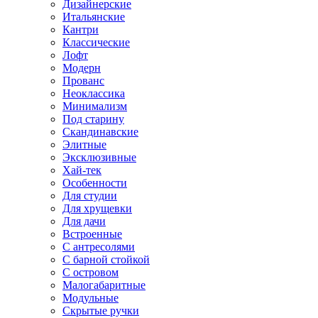
Дизайнерские
Итальянские
Кантри
Классические
Лофт
Модерн
Прованс
Неоклассика
Минимализм
Под старину
Скандинавские
Элитные
Эксклюзивные
Хай-тек
Особенности
Для студии
Для хрущевки
Для дачи
Встроенные
С антресолями
С барной стойкой
С островом
Малогабаритные
Модульные
Скрытые ручки