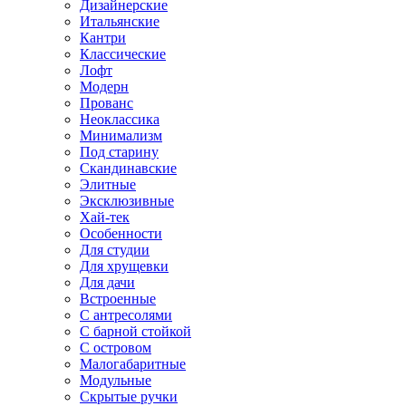
Дизайнерские
Итальянские
Кантри
Классические
Лофт
Модерн
Прованс
Неоклассика
Минимализм
Под старину
Скандинавские
Элитные
Эксклюзивные
Хай-тек
Особенности
Для студии
Для хрущевки
Для дачи
Встроенные
С антресолями
С барной стойкой
С островом
Малогабаритные
Модульные
Скрытые ручки