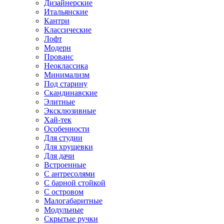
Дизайнерские
Итальянские
Кантри
Классические
Лофт
Модерн
Прованс
Неоклассика
Минимализм
Под старину
Скандинавские
Элитные
Эксклюзивные
Хай-тек
Особенности
Для студии
Для хрущевки
Для дачи
Встроенные
С антресолями
С барной стойкой
С островом
Малогабаритные
Модульные
Скрытые ручки