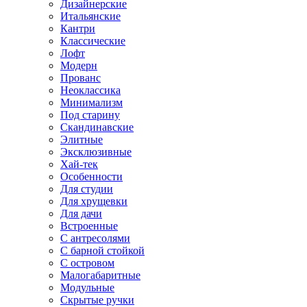
Дизайнерские
Итальянские
Кантри
Классические
Лофт
Модерн
Прованс
Неоклассика
Минимализм
Под старину
Скандинавские
Элитные
Эксклюзивные
Хай-тек
Особенности
Для студии
Для хрущевки
Для дачи
Встроенные
С антресолями
С барной стойкой
С островом
Малогабаритные
Модульные
Скрытые ручки