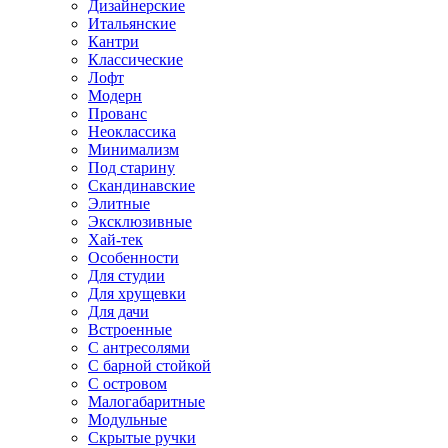
Дизайнерские
Итальянские
Кантри
Классические
Лофт
Модерн
Прованс
Неоклассика
Минимализм
Под старину
Скандинавские
Элитные
Эксклюзивные
Хай-тек
Особенности
Для студии
Для хрущевки
Для дачи
Встроенные
С антресолями
С барной стойкой
С островом
Малогабаритные
Модульные
Скрытые ручки