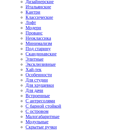
Дизайнерские
Итальянские
Кантри
Классические
Лофт
Модерн
Прованс
Неоклассика
Минимализм
Под старину
Скандинавские
Элитные
Эксклюзивные
Хай-тек
Особенности
Для студии
Для хрущевки
Для дачи
Встроенные
С антресолями
С барной стойкой
С островом
Малогабаритные
Модульные
Скрытые ручки