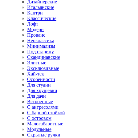
Дизайнерские
Итальянские
Кантри
Классические
Лофт
Модерн
Прованс
Неоклассика
Минимализм
Под старину
Скандинавские
Элитные
Эксклюзивные
Хай-тек
Особенности
Для студии
Для хрущевки
Для дачи
Встроенные
С антресолями
С барной стойкой
С островом
Малогабаритные
Модульные
Скрытые ручки