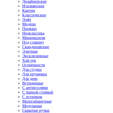
Дизайнерские
Итальянские
Кантри
Классические
Лофт
Модерн
Прованс
Неоклассика
Минимализм
Под старину
Скандинавские
Элитные
Эксклюзивные
Хай-тек
Особенности
Для студии
Для хрущевки
Для дачи
Встроенные
С антресолями
С барной стойкой
С островом
Малогабаритные
Модульные
Скрытые ручки