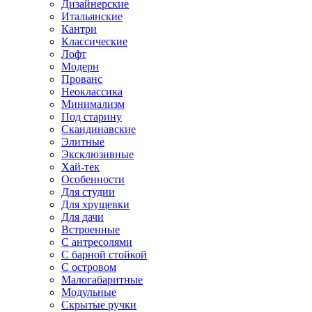
Дизайнерские
Итальянские
Кантри
Классические
Лофт
Модерн
Прованс
Неоклассика
Минимализм
Под старину
Скандинавские
Элитные
Эксклюзивные
Хай-тек
Особенности
Для студии
Для хрущевки
Для дачи
Встроенные
С антресолями
С барной стойкой
С островом
Малогабаритные
Модульные
Скрытые ручки