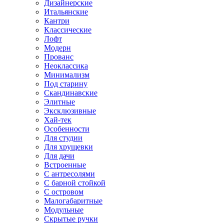
Дизайнерские
Итальянские
Кантри
Классические
Лофт
Модерн
Прованс
Неоклассика
Минимализм
Под старину
Скандинавские
Элитные
Эксклюзивные
Хай-тек
Особенности
Для студии
Для хрущевки
Для дачи
Встроенные
С антресолями
С барной стойкой
С островом
Малогабаритные
Модульные
Скрытые ручки