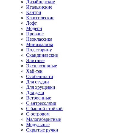
Дизайнерские
Итальянские
Кантри
Классические
Лофт
Модерн
Прованс
Неоклассика
Минимализм
Под старину
Скандинавские
Элитные
Эксклюзивные
Хай-тек
Особенности
Для студии
Для хрущевки
Для дачи
Встроенные
С антресолями
С барной стойкой
С островом
Малогабаритные
Модульные
Скрытые ручки