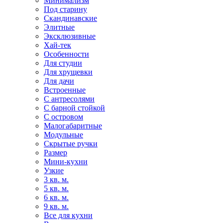
Минимализм
Под старину
Скандинавские
Элитные
Эксклюзивные
Хай-тек
Особенности
Для студии
Для хрущевки
Для дачи
Встроенные
С антресолями
С барной стойкой
С островом
Малогабаритные
Модульные
Скрытые ручки
Размер
Мини-кухни
Узкие
3 кв. м.
5 кв. м.
6 кв. м.
9 кв. м.
Все для кухни