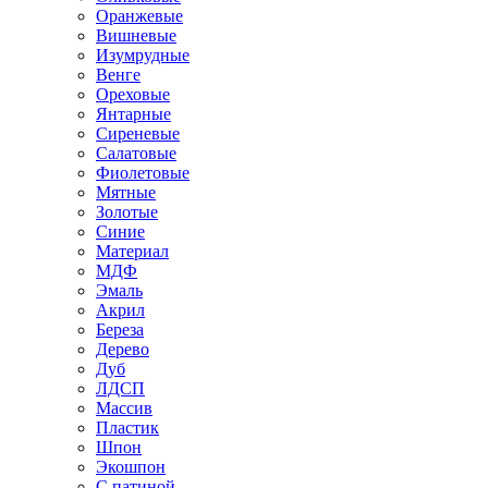
Оранжевые
Вишневые
Изумрудные
Венге
Ореховые
Янтарные
Сиреневые
Салатовые
Фиолетовые
Мятные
Золотые
Синие
Материал
МДФ
Эмаль
Акрил
Береза
Дерево
Дуб
ЛДСП
Массив
Пластик
Шпон
Экошпон
С патиной