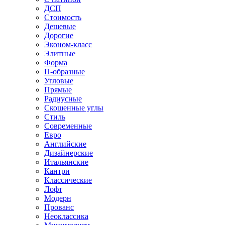
ДСП
Стоимость
Дешевые
Дорогие
Эконом-класс
Элитные
Форма
П-образные
Угловые
Прямые
Радиусные
Скошенные углы
Стиль
Современные
Евро
Английские
Дизайнерские
Итальянские
Кантри
Классические
Лофт
Модерн
Прованс
Неоклассика