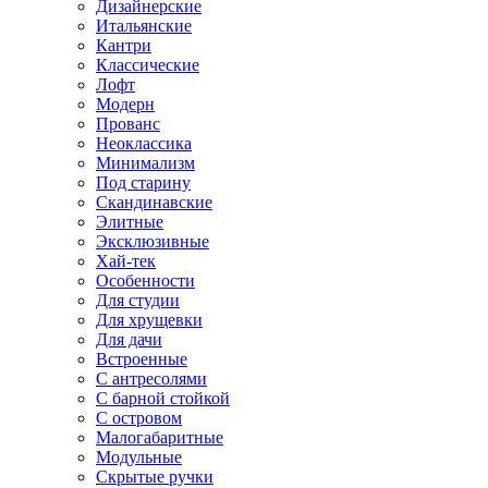
Дизайнерские
Итальянские
Кантри
Классические
Лофт
Модерн
Прованс
Неоклассика
Минимализм
Под старину
Скандинавские
Элитные
Эксклюзивные
Хай-тек
Особенности
Для студии
Для хрущевки
Для дачи
Встроенные
С антресолями
С барной стойкой
С островом
Малогабаритные
Модульные
Скрытые ручки