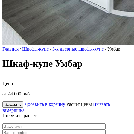
Главная
/
Шкафы-купе
/
3-х дверные шкафы-купе
/ Умбар
Шкаф-купе Умбар
Цена:
от 44 000
руб.
Добавить в корзину
Расчет цены
Вызвать
Заказать
замерщика
Получить расчет