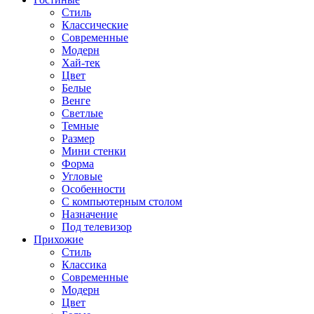
Стиль
Классические
Современные
Модерн
Хай-тек
Цвет
Белые
Венге
Светлые
Темные
Размер
Мини стенки
Форма
Угловые
Особенности
С компьютерным столом
Назначение
Под телевизор
Прихожие
Стиль
Классика
Современные
Модерн
Цвет