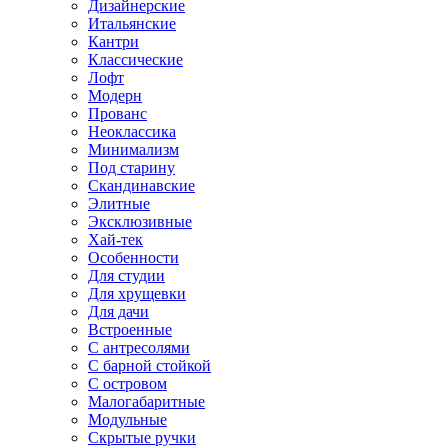
Дизайнерские
Итальянские
Кантри
Классические
Лофт
Модерн
Прованс
Неоклассика
Минимализм
Под старину
Скандинавские
Элитные
Эксклюзивные
Хай-тек
Особенности
Для студии
Для хрущевки
Для дачи
Встроенные
С антресолями
С барной стойкой
С островом
Малогабаритные
Модульные
Скрытые ручки