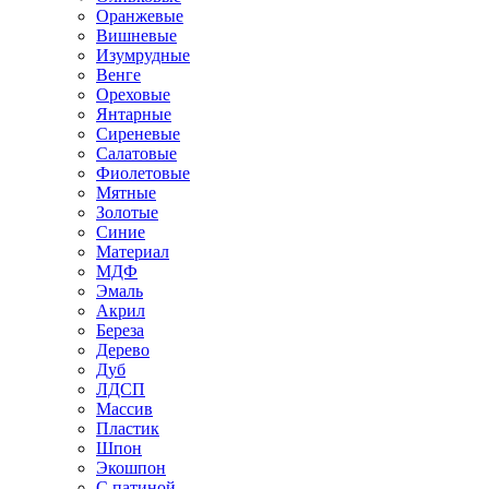
Оранжевые
Вишневые
Изумрудные
Венге
Ореховые
Янтарные
Сиреневые
Салатовые
Фиолетовые
Мятные
Золотые
Синие
Материал
МДФ
Эмаль
Акрил
Береза
Дерево
Дуб
ЛДСП
Массив
Пластик
Шпон
Экошпон
С патиной