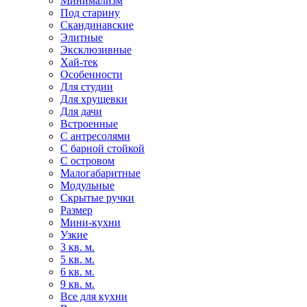
Минимализм
Под старину
Скандинавские
Элитные
Эксклюзивные
Хай-тек
Особенности
Для студии
Для хрущевки
Для дачи
Встроенные
С антресолями
С барной стойкой
С островом
Малогабаритные
Модульные
Скрытые ручки
Размер
Мини-кухни
Узкие
3 кв. м.
5 кв. м.
6 кв. м.
9 кв. м.
Все для кухни