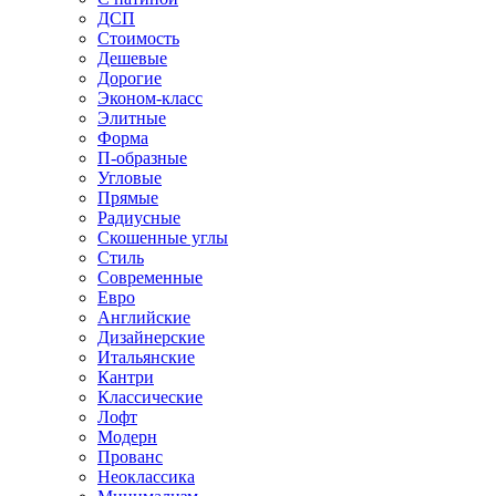
ДСП
Стоимость
Дешевые
Дорогие
Эконом-класс
Элитные
Форма
П-образные
Угловые
Прямые
Радиусные
Скошенные углы
Стиль
Современные
Евро
Английские
Дизайнерские
Итальянские
Кантри
Классические
Лофт
Модерн
Прованс
Неоклассика