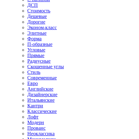
ДСП
Стоимость
Дешевые
Дорогие
Эконом-класс
Элитные
Форма
П-образные
Угловые
Прямые
Радиусные
Скошенные углы
Стиль
Современные
Евро
Английские
Дизайнерские
Итальянские
Кантри
Классические
Лофт
Модерн
Прованс
Неоклассика