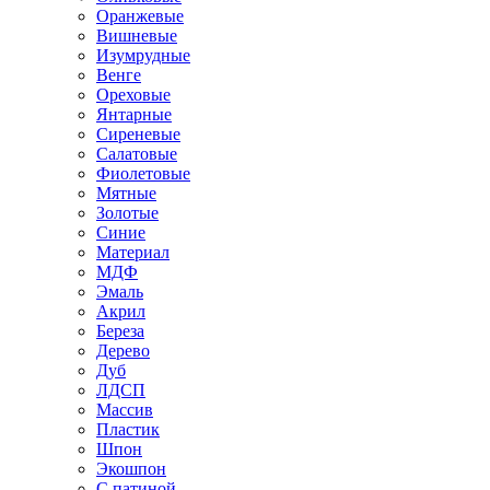
Оранжевые
Вишневые
Изумрудные
Венге
Ореховые
Янтарные
Сиреневые
Салатовые
Фиолетовые
Мятные
Золотые
Синие
Материал
МДФ
Эмаль
Акрил
Береза
Дерево
Дуб
ЛДСП
Массив
Пластик
Шпон
Экошпон
С патиной