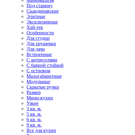
Минимализм
Под старину
Скандинавские
Элитные
Эксклюзивные
Хай-тек
Особенности
Для студии
Для хрущевки
Для дачи
Встроенные
С антресолями
С барной стойкой
С островом
Малогабаритные
Модульные
Скрытые ручки
Размер
Мини-кухни
Узкие
3 кв. м.
5 кв. м.
6 кв. м.
9 кв. м.
Все для кухни