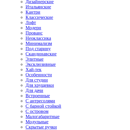
Дизайнерские
Итальянские
Кантри
Классические
Лофт
Модерн
Прованс
Неоклассика
Минимализм
Под старину
Скандинавские
Элитные
Эксклюзивные
Хай-тек
Особенности
Для студии
Для хрущевки
Для дачи
Встроенные
С антресолями
С барной стойкой
С островом
Малогабаритные
Модульные
Скрытые ручки