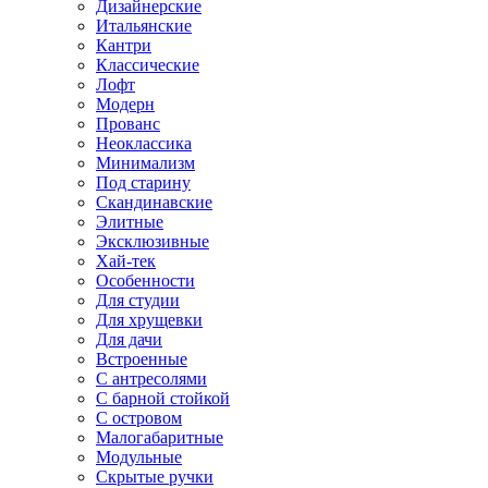
Дизайнерские
Итальянские
Кантри
Классические
Лофт
Модерн
Прованс
Неоклассика
Минимализм
Под старину
Скандинавские
Элитные
Эксклюзивные
Хай-тек
Особенности
Для студии
Для хрущевки
Для дачи
Встроенные
С антресолями
С барной стойкой
С островом
Малогабаритные
Модульные
Скрытые ручки