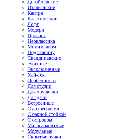
Дизайнерские
Итальянские
Кантри
Классические
Лофт
Модерн
Прованс
Неоклассика
Минимализм
Под старину
Скандинавские
Элитные
Эксклюзивные
Хай-тек
Особенности
Для студии
Для хрущевки
Для дачи
Встроенные
С антресолями
С барной стойкой
С островом
Малогабаритные
Модульные
Скрытые ручки