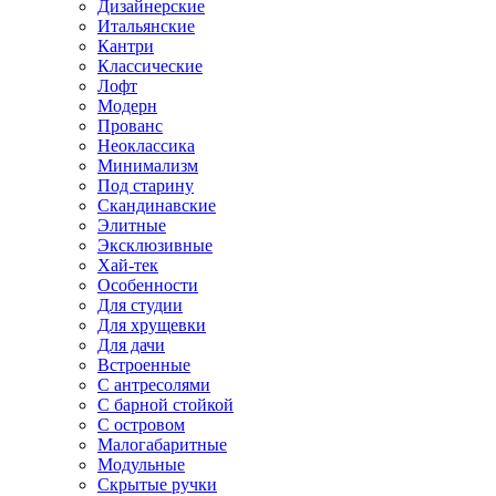
Дизайнерские
Итальянские
Кантри
Классические
Лофт
Модерн
Прованс
Неоклассика
Минимализм
Под старину
Скандинавские
Элитные
Эксклюзивные
Хай-тек
Особенности
Для студии
Для хрущевки
Для дачи
Встроенные
С антресолями
С барной стойкой
С островом
Малогабаритные
Модульные
Скрытые ручки