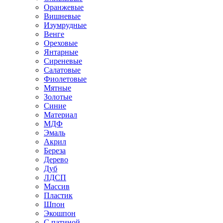
Оранжевые
Вишневые
Изумрудные
Венге
Ореховые
Янтарные
Сиреневые
Салатовые
Фиолетовые
Мятные
Золотые
Синие
Материал
МДФ
Эмаль
Акрил
Береза
Дерево
Дуб
ЛДСП
Массив
Пластик
Шпон
Экошпон
С патиной