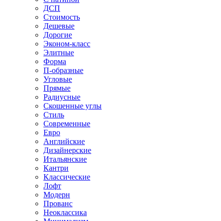
ДСП
Стоимость
Дешевые
Дорогие
Эконом-класс
Элитные
Форма
П-образные
Угловые
Прямые
Радиусные
Скошенные углы
Стиль
Современные
Евро
Английские
Дизайнерские
Итальянские
Кантри
Классические
Лофт
Модерн
Прованс
Неоклассика