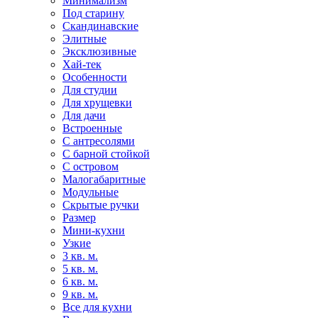
Минимализм
Под старину
Скандинавские
Элитные
Эксклюзивные
Хай-тек
Особенности
Для студии
Для хрущевки
Для дачи
Встроенные
С антресолями
С барной стойкой
С островом
Малогабаритные
Модульные
Скрытые ручки
Размер
Мини-кухни
Узкие
3 кв. м.
5 кв. м.
6 кв. м.
9 кв. м.
Все для кухни