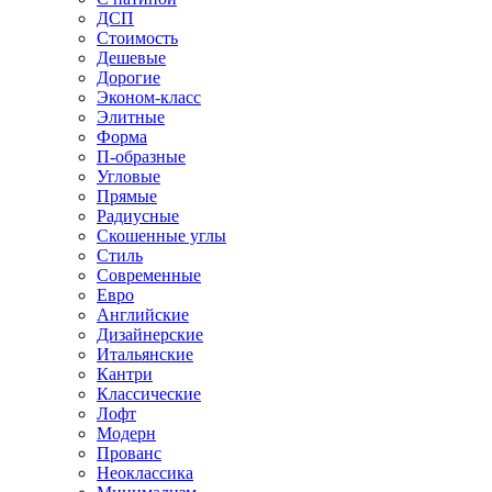
ДСП
Стоимость
Дешевые
Дорогие
Эконом-класс
Элитные
Форма
П-образные
Угловые
Прямые
Радиусные
Скошенные углы
Стиль
Современные
Евро
Английские
Дизайнерские
Итальянские
Кантри
Классические
Лофт
Модерн
Прованс
Неоклассика