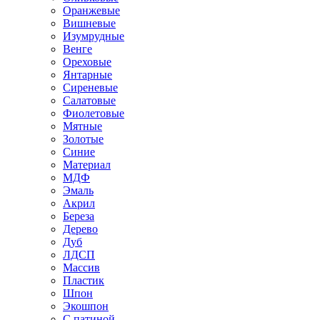
Оранжевые
Вишневые
Изумрудные
Венге
Ореховые
Янтарные
Сиреневые
Салатовые
Фиолетовые
Мятные
Золотые
Синие
Материал
МДФ
Эмаль
Акрил
Береза
Дерево
Дуб
ЛДСП
Массив
Пластик
Шпон
Экошпон
С патиной